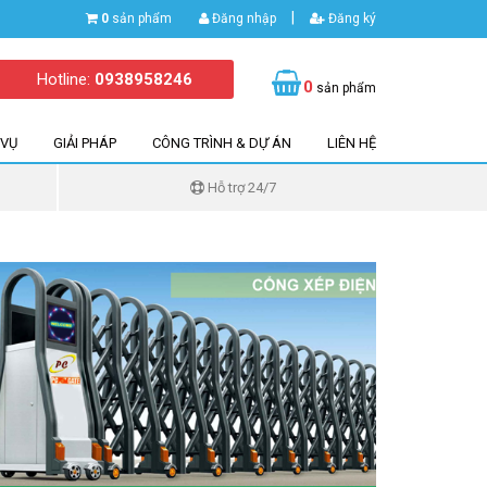
|
0
sản phẩm
Đăng nhập
Đăng ký
Hotline:
0938958246
0
sản phẩm
 VỤ
GIẢI PHÁP
CÔNG TRÌNH & DỰ ÁN
LIÊN HỆ
Hỗ trợ 24/7