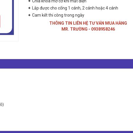
✦ Chìa khóa mở cơ khi mất điện
✦ Lắp được cho cổng 1 cánh, 2 cánh hoặc 4 cánh
✦ Cam kết thi công trong ngày
THÔNG TIN LIÊN HỆ TƯ VẤN MUA HÀNG
MR. TRƯỜNG - 0938958246
ộ)