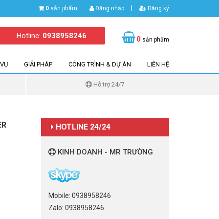
|
0
sản phẩm
Đăng nhập
Đăng ký
Hotline:
0938958246
0
sản phẩm
 VỤ
GIẢI PHÁP
CÔNG TRÌNH & DỰ ÁN
LIÊN HỆ
Hỗ trợ 24/7
ER
HOTLINE 24/24
KINH DOANH - MR TRƯỜNG
Mobile: 0938958246
Zalo: 0938958246