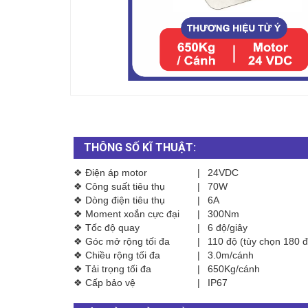
THÔNG SỐ KĨ THUẬT:
❖ Điện áp motor
|
24VDC
❖ Công suất tiêu thụ
|
70W
❖ Dòng điện tiêu thụ
|
6A
❖ Moment xoắn cực đại
|
300Nm
❖ Tốc độ quay
|
6 độ/giây
❖ Góc mở rộng tối đa
|
110 độ (tùy chọn 180 đ
❖ Chiều rộng tối đa
|
3.0m/cánh
❖ Tải trọng tối đa
|
650Kg/cánh
❖ Cấp bảo vệ
|
IP67