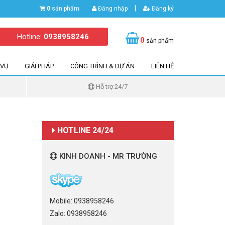
|
0
sản phẩm
Đăng nhập
Đăng ký
Hotline:
0938958246
0
sản phẩm
 VỤ
GIẢI PHÁP
CÔNG TRÌNH & DỰ ÁN
LIÊN HỆ
Hỗ trợ 24/7
HOTLINE 24/24
KINH DOANH - MR TRƯỜNG
Mobile: 0938958246
Zalo: 0938958246