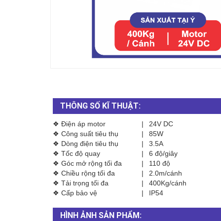
THÔNG SỐ KĨ THUẬT:
❖ Điện áp motor
|
24V DC
❖ Công suất tiêu thụ
|
85W
❖ Dòng điện tiêu thụ
|
3.5A
❖ Tốc độ quay
|
6 độ/giây
❖ Góc mở rộng tối đa
|
110 độ
❖ Chiều rộng tối đa
|
2.0m/cánh
❖ Tải trọng tối đa
|
400Kg/cánh
❖ Cấp bảo vệ
|
IP54
HÌNH ẢNH SẢN PHẨM: