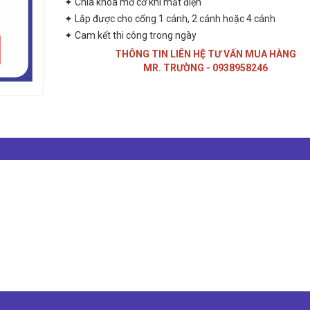
✦ Chìa khóa mở cơ khi mất điện
✦ Lắp được cho cổng 1 cánh, 2 cánh hoặc 4 cánh
✦ Cam kết thi công trong ngày
THÔNG TIN LIÊN HỆ TƯ VẤN MUA HÀNG
MR. TRƯỜNG - 0938958246