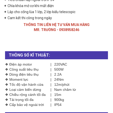
✦ Chìa khóa mở cơ khi mất điện
✦ Lắp cho cổng lùa 1 lớp, 2 lớp kiểu telescopic
✦ Cam kết thi công trong ngày
THÔNG TIN LIÊN HỆ TƯ VẤN MUA HÀNG
MR. TRƯỜNG - 0938958246
THÔNG SỐ KĨ THUẬT:
❖ Điện áp motor
|
220VAC
❖ Công suất tiêu thụ
|
500W
❖ Dòng điện tiêu thụ
|
2.2A
❖ Moment lực
|
24Nm
❖ Tốc độ vận hành cửa
|
12m/phút
❖ Loại cảm biến dừng
|
Nam châm từ
❖ Chiều rộng cánh tối đa
|
15m
❖ Tải trọng tối đa
|
900kg
❖ Cấp bảo vệ ngoài trời
|
IP54