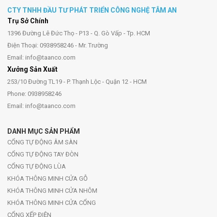
CTY TNHH ĐẦU TƯ PHÁT TRIỂN CÔNG NGHỆ TÂM AN
Trụ Sở Chính
1396 Đường Lê Đức Thọ - P13 - Q. Gò Vấp - Tp. HCM
Điện Thoại: 0938958246 - Mr. Trường
Email: info@taanco.com
Xưởng Sản Xuất
253/10 Đường TL19 - P. Thạnh Lộc - Quận 12 - HCM
Phone: 0938958246
Email: info@taanco.com
DANH MỤC SẢN PHẨM
CỔNG TỰ ĐỘNG ÂM SÀN
CỔNG TỰ ĐỘNG TAY ĐÒN
CỔNG TỰ ĐỘNG LÙA
KHÓA THÔNG MINH CỬA GỖ
KHÓA THÔNG MINH CỬA NHÔM
KHÓA THÔNG MINH CỬA CỔNG
CỔNG XẾP ĐIỆN